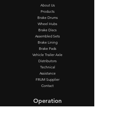
About Us
Products
Brake Drums
Wheel Hubs
Brake Discs
Assembled Sets
Brake Lining
Brake Pads
Vehicle Trailer Axle
Distributors
Technical
Assistance
FRUM Supplier
Contact
Operation
Seg - Sex: 8:00 - 17:00
Contact Us