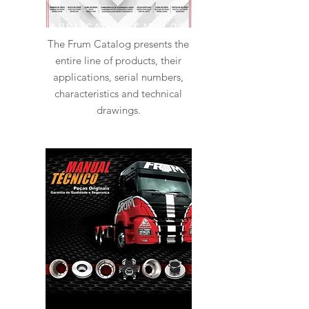
APPLICATION CATALOG
The Frum Catalog presents the
entire line of products, their
applications, serial numbers,
characteristics and technical
drawings.