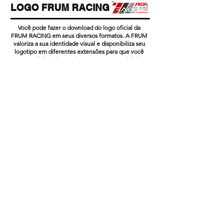
LOGO FRUM RACING
Você pode fazer o download do logo oficial da
FRUM RACING em seus diversos formatos. A FRUM
valoriza a sua identidade visual e disponibiliza seu
logotipo em diferentes extensões para que você
possa utilizá-lo de acordo com suas necessidades.
Seja para inserir em materiais de divulgação, sites,
ou qualquer outra aplicação, você encontrará o logo
da FRUM RACING em formatos como PDF, JPEG,
PNG e PSD. Baixe agora mesmo o logotipo oficial
da FRUM RACING para utilizar em seus projetos e
fortalecer a presença da marca.
DOWNLOAD