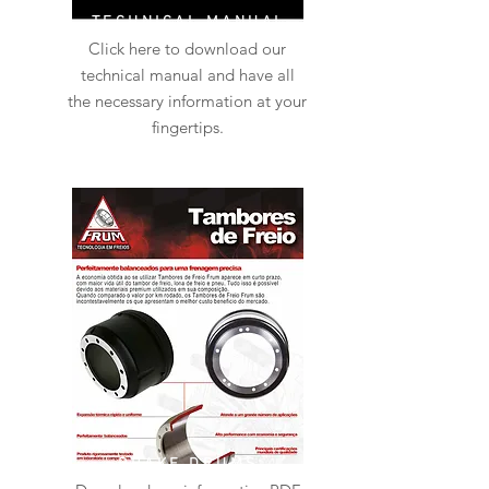
TECHNICAL MANUAL
Click here to download our
technical manual and have all
the necessary information at your
fingertips.
BRAKE DRUMS